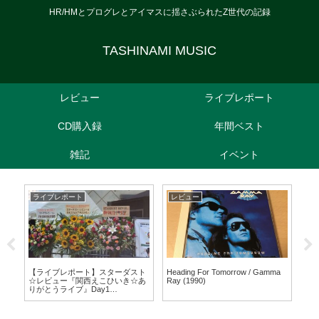
HR/HMとプログレとアイマスに揺さぶられたZ世代の記録
TASHINAMI MUSIC
レビュー
ライブレポート
CD購入録
年間ベスト
雑記
イベント
ライブレポート
レビュー
ラ
e
【ラ
公演
Jap
(20
【ライブレポート】スターダスト
Heading For Tomorrow / Gamma
☆レビュー『関西えこひいき☆あ
Ray (1990)
りがとうライブ』Day1
(2024/09/07)