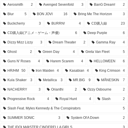
Aerosmith
2
Avenged Sevenfold
3
BanG Dream!
2
Blur
5
BON JOVI
16
Bring Me The Horizon
3
Buckcherry
3
BURRN!
4
CD購入録
23
CD購入録(アニメ・ゲーム・声優)
6
Deep Purple
6
Dizzy Mizz Lizzy
3
Dream Theater
2
Gamma Ray
4
Ghost
2
Green Day
4
Greta Van Fleet
5
Guns N' Roses
4
Harem Scarem
4
HELLOWEEN
6
HR/HM
50
Iron Maiden
4
Kasabian
4
King Crimson
4
Kula Shaker
3
Metallica
3
MR.BIG
9
MÅNESKIN
7
NACHERRY
3
Orianthi
2
Ozzy Osbourne
2
Progressive Rock
4
Royal Hunt
4
Slash
2
Slash Feat. Myles Kennedy & The Conspirators
5
SUMMER SONIC
3
System Of A Down
2
THE IDOLM@STER CINDERELLA GIRLS
3