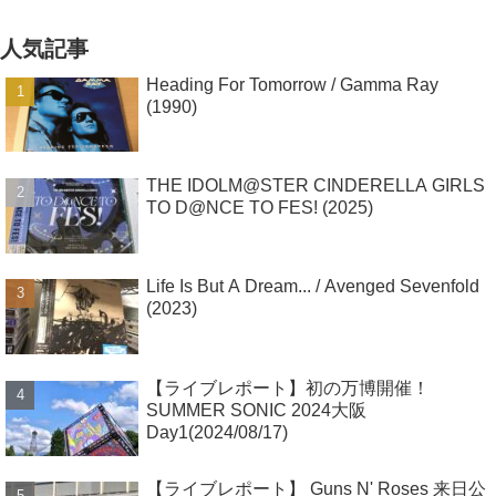
人気記事
Heading For Tomorrow / Gamma Ray
(1990)
THE IDOLM@STER CINDERELLA GIRLS
TO D@NCE TO FES! (2025)
Life Is But A Dream... / Avenged Sevenfold
(2023)
【ライブレポート】初の万博開催！
SUMMER SONIC 2024大阪
Day1(2024/08/17)
【ライブレポート】 Guns N' Roses 来日公