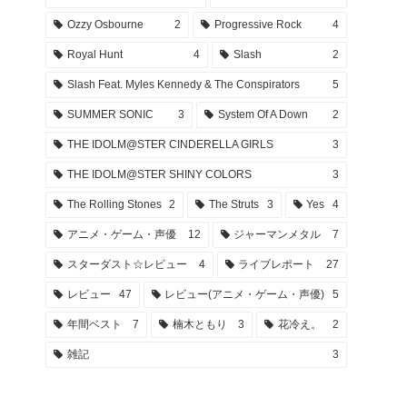
Ozzy Osbourne
2
Progressive Rock
4
Royal Hunt
4
Slash
2
Slash Feat. Myles Kennedy & The Conspirators
5
SUMMER SONIC
3
System Of A Down
2
THE IDOLM@STER CINDERELLA GIRLS
3
THE IDOLM@STER SHINY COLORS
3
The Rolling Stones
2
The Struts
3
Yes
4
アニメ・ゲーム・声優
12
ジャーマンメタル
7
スターダスト☆レビュー
4
ライブレポート
27
レビュー
47
レビュー(アニメ・ゲーム・声優)
5
年間ベスト
7
楠木ともり
3
花冷え。
2
雑記
3