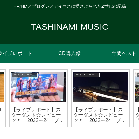
HR/HMとプログレとアイマスに揺さぶられたZ世代の記録
TASHINAMI MUSIC
ライブレポート
CD購入録
年間ベスト
ライブレポート
ライブレポート
d
【ライブレポート】ス
【ライブレポート】ス
ターダスト☆レビュー
ターダスト☆レビュー
ツアー 2022～24「ブギ
ツアー 2022～24「ブギ
ウギ ワンダー☆レビュ
ウギ ワンダー☆レビュ
ー」下松公演
ー」ア・カペラ & アコ
(
(2023/11/26)
ースティック編 高槻公