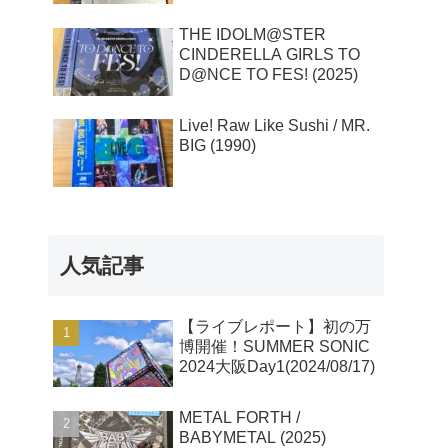
THE IDOLM@STER
CINDERELLA GIRLS TO
D@NCE TO FES! (2025)
Live! Raw Like Sushi / MR.
BIG (1990)
人気記事
【ライブレポート】初の万
博開催！SUMMER SONIC
2024大阪Day1(2024/08/17)
METAL FORTH /
BABYMETAL (2025)