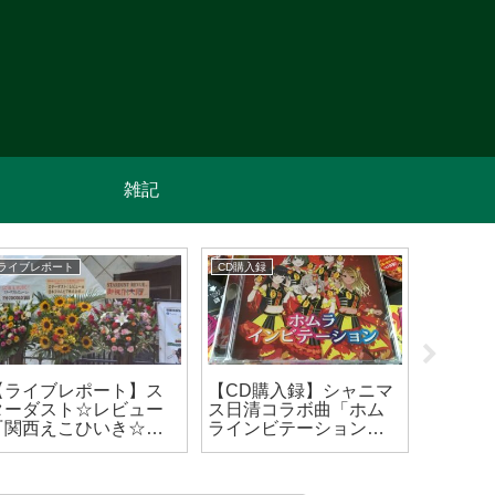
雑記
ライブレポート
CD購入録
ライブレポ
【ライブレポート】ス
【CD購入録】シャニマ
【ライ
ターダスト☆レビュー
ス日清コラボ曲「ホム
Queen +
『関西えこひいき☆あ
ラインビテーション」
The Rh
りがとうライブ』Day1
に唸るメタラー
公演(202
2024/09/07)
(2024/01/24)