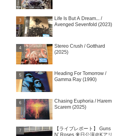
Life Is But A Dream... /
Avenged Sevenfold (2023)
Stereo Crush / Gotthard
(2025)
Heading For Tomorrow /
Gamma Ray (1990)
Chasing Euphoria / Harem
Scarem (2025)
【ライブレポート】 Guns
N' Roses 来日公演＠Kアリ