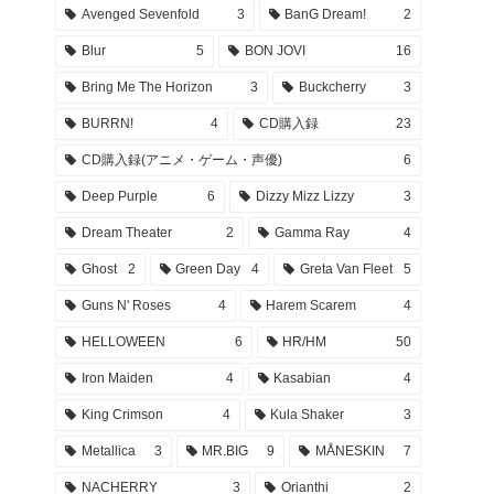
Avenged Sevenfold
3
BanG Dream!
2
Blur
5
BON JOVI
16
Bring Me The Horizon
3
Buckcherry
3
BURRN!
4
CD購入録
23
CD購入録(アニメ・ゲーム・声優)
6
Deep Purple
6
Dizzy Mizz Lizzy
3
Dream Theater
2
Gamma Ray
4
Ghost
2
Green Day
4
Greta Van Fleet
5
Guns N' Roses
4
Harem Scarem
4
HELLOWEEN
6
HR/HM
50
Iron Maiden
4
Kasabian
4
King Crimson
4
Kula Shaker
3
Metallica
3
MR.BIG
9
MÅNESKIN
7
NACHERRY
3
Orianthi
2