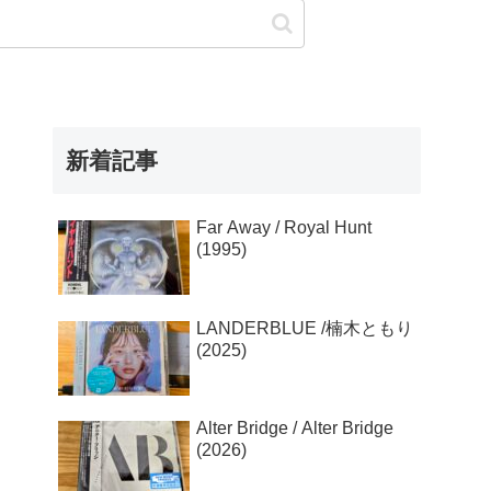
新着記事
Far Away / Royal Hunt
(1995)
LANDERBLUE /楠木ともり
(2025)
Alter Bridge / Alter Bridge
(2026)