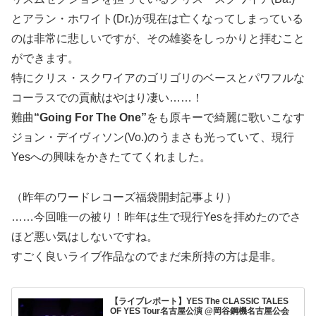
とアラン・ホワイト(Dr.)が現在は亡くなってしまっている
のは非常に悲しいですが、その雄姿をしっかりと拝むこと
ができます。
特にクリス・スクワイアのゴリゴリのベースとパワフルな
コーラスでの貢献はやはり凄い……！
難曲
“Going For The One”
をも原キーで綺麗に歌いこなす
ジョン・デイヴィソン(Vo.)のうまさも光っていて、現行
Yesへの興味をかきたててくれました。
（昨年のワードレコーズ福袋開封記事より）
……今回唯一の被り！昨年は生で現行Yesを拝めたのでさ
ほど悪い気はしないですね。
すごく良いライブ作品なのでまだ未所持の方は是非。
【ライブレポート】YES The CLASSIC TALES
OF YES Tour名古屋公演 @岡谷鋼機名古屋公会