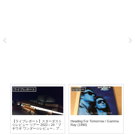
ライブレポート
レビュー
ラ
【ライブレポート】スターダスト
Heading For Tomorrow / Gamma
【
☆レビュー ツアー 2022～24「ブ
Ray (1990)
☆レ
ギウギ ワンダー☆レビュー」ア・
ギ
カペラ & アコースティック編 高槻
公演(