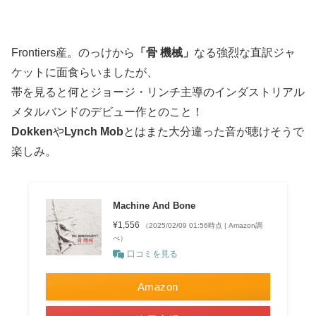
Frontiers産。のっけから
「骨 機械」
なる強烈な直訳ジャ
ケットに面食らいましたが、
帯を見ると何とジョージ・リンチ主導のインダストリアル
メタルバンドのデビュー作とのこと！
Dokken
や
Lynch Mob
とはまた大分違った音が聴けそうで
楽しみ。
Machine And Bone
¥1,556
（2025/02/09 01:56時点 | Amazon調
べ）
口コミを見る
Amazon