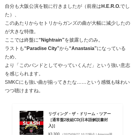
自分も大阪公演を観に行きましたが（前座は
H.E.R.O.
でし
た）、
このあたりからセトリからガンズの曲が大幅に減少したの
が大きな特徴。
ここでは終盤に
“Nightrain”
を披露したのみ。
ラストも
“Paradise City”
から
“Anastasia”
になっている
ため、
より「このバンドとしてやっていくんだ」という強い意志
を感じられます。
SMKCにも強い曲が揃ってきたな……という感慨も味わい
つつ聴けますね。
リヴィング・ザ・ドリーム・ツアー
［通常盤2枚組CD(日本語解説書封
入)］
¥3,300
（2025/09/27 10:22時点 | Amazon調