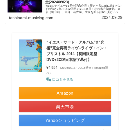
堂(2024/09/23)
YESのデビュー55周年記念公演！歴史と共に前に進むバン
ドの強さ2年ぶり12回目のYES来日！なお当方初参戦。東
京（3日間）、仙台、名古屋、大阪を回る計6公演という日
程で、YESの記念すべき55周年記念ツアーが実現。昨年に
2024.09.29
tashinami-musiclog.com
は最新作となる23...
“イエス・サード・アルバム”&“究
極”完全再現ライヴ~ライヴ・イン・
ブリストル 2014【初回限定盤
DVD+2CD/日本語字幕付】
¥4,954
（2025/09/27 09:16時点 | Amazon調
べ）
口コミを見る
Amazon
楽天市場
Yahooショッピング