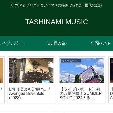
HR/HMとプログレとアイマスに揺さぶられたZ世代の記録
TASHINAMI MUSIC
ライブレポート
CD購入録
年間ベスト
レビュー
ライブレポート
/
Life Is But A Dream… /
【ライブレポート】初
Avenged Sevenfold
の万博開催！SUMMER
D
(2023)
SONIC 2024大阪
A
Day1(2024/08/17)
(