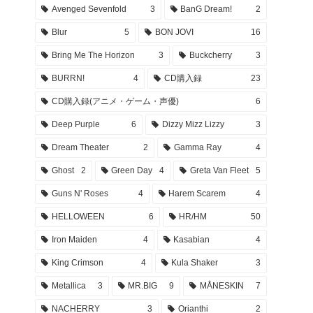
Avenged Sevenfold
3
BanG Dream!
2
Blur
5
BON JOVI
16
Bring Me The Horizon
3
Buckcherry
3
BURRN!
4
CD購入録
23
CD購入録(アニメ・ゲーム・声優)
6
Deep Purple
6
Dizzy Mizz Lizzy
3
Dream Theater
2
Gamma Ray
4
Ghost
2
Green Day
4
Greta Van Fleet
5
Guns N' Roses
4
Harem Scarem
4
HELLOWEEN
6
HR/HM
50
Iron Maiden
4
Kasabian
4
King Crimson
4
Kula Shaker
3
Metallica
3
MR.BIG
9
MÅNESKIN
7
NACHERRY
3
Orianthi
2