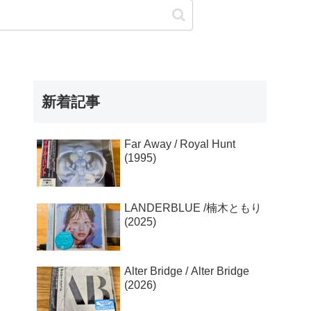
演(2024/5/21)
新着記事
Far Away / Royal Hunt
(1995)
LANDERBLUE /楠木ともり
(2025)
Alter Bridge / Alter Bridge
(2026)