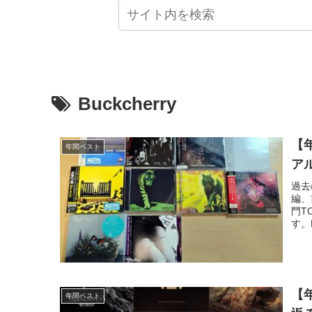
Buckcherry
【
年間ベスト
ア
過去
編、
門T
す。
【
年間ベスト