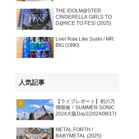
THE IDOLM@STER
CINDERELLA GIRLS TO
D@NCE TO FES! (2025)
Live! Raw Like Sushi / MR.
BIG (1990)
人気記事
【ライブレポート】初の万
博開催！SUMMER SONIC
2024大阪Day1(2024/08/17)
METAL FORTH /
BABYMETAL (2025)