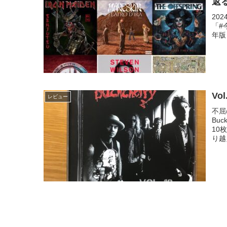
返
20
「#
年版 
Vol
レビュー
不屈
Bu
10
り越