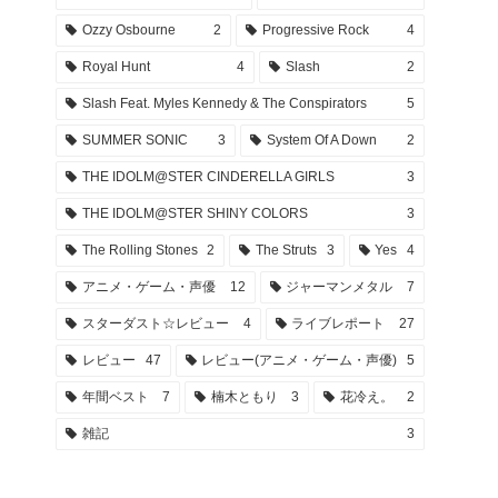
Ozzy Osbourne
2
Progressive Rock
4
Royal Hunt
4
Slash
2
Slash Feat. Myles Kennedy & The Conspirators
5
SUMMER SONIC
3
System Of A Down
2
THE IDOLM@STER CINDERELLA GIRLS
3
THE IDOLM@STER SHINY COLORS
3
The Rolling Stones
2
The Struts
3
Yes
4
アニメ・ゲーム・声優
12
ジャーマンメタル
7
スターダスト☆レビュー
4
ライブレポート
27
レビュー
47
レビュー(アニメ・ゲーム・声優)
5
年間ベスト
7
楠木ともり
3
花冷え。
2
雑記
3