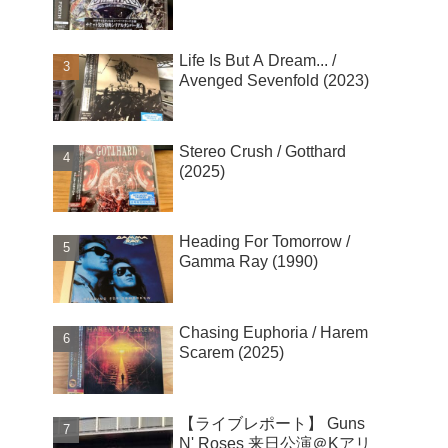
Life Is But A Dream... /
Avenged Sevenfold (2023)
Stereo Crush / Gotthard
(2025)
Heading For Tomorrow /
Gamma Ray (1990)
Chasing Euphoria / Harem
Scarem (2025)
【ライブレポート】 Guns
N' Roses 来日公演＠Kアリ