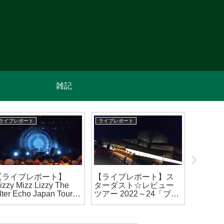
雑記
ライブレポート
ライブレポート
ライブレポ
【ライブレポート】
【ライブレポート】ス
【ライ
izzy Mizz Lizzy The
ターダスト☆レビュー
HELLOW
lter Echo Japan Tour
ツアー 2022～24「ブギ
Forces
2023大阪公演
ウギ ワンダー☆レビュ
(2023/0
2023/9/19)
ー」ア・カペラ & アコ
ースティック編 高槻公