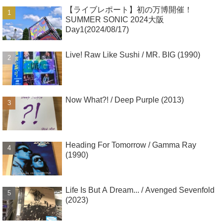
【ライブレポート】初の万博開催！
SUMMER SONIC 2024大阪
Day1(2024/08/17)
Live! Raw Like Sushi / MR. BIG (1990)
Now What?! / Deep Purple (2013)
Heading For Tomorrow / Gamma Ray
(1990)
Life Is But A Dream... / Avenged Sevenfold
(2023)