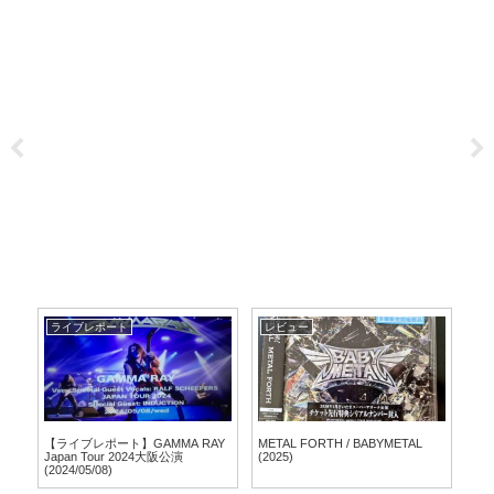
ライブレポート
レビュー
レ
【ライブレポート】GAMMA RAY
METAL FORTH / BABYMETAL
Now
r
Japan Tour 2024大阪公演
(2025)
(2024/05/08)