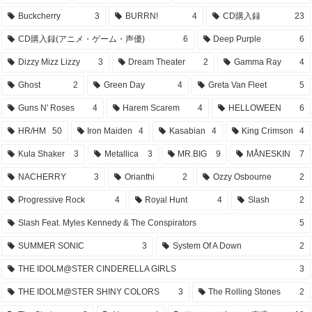
Buckcherry
3
BURRN!
4
CD購入録
23
CD購入録(アニメ・ゲーム・声優)
6
Deep Purple
6
Dizzy Mizz Lizzy
3
Dream Theater
2
Gamma Ray
4
Ghost
2
Green Day
4
Greta Van Fleet
5
Guns N' Roses
4
Harem Scarem
4
HELLOWEEN
6
HR/HM
50
Iron Maiden
4
Kasabian
4
King Crimson
4
Kula Shaker
3
Metallica
3
MR.BIG
9
MÅNESKIN
7
NACHERRY
3
Orianthi
2
Ozzy Osbourne
2
Progressive Rock
4
Royal Hunt
4
Slash
2
Slash Feat. Myles Kennedy & The Conspirators
5
SUMMER SONIC
3
System Of A Down
2
THE IDOLM@STER CINDERELLA GIRLS
3
THE IDOLM@STER SHINY COLORS
3
The Rolling Stones
2