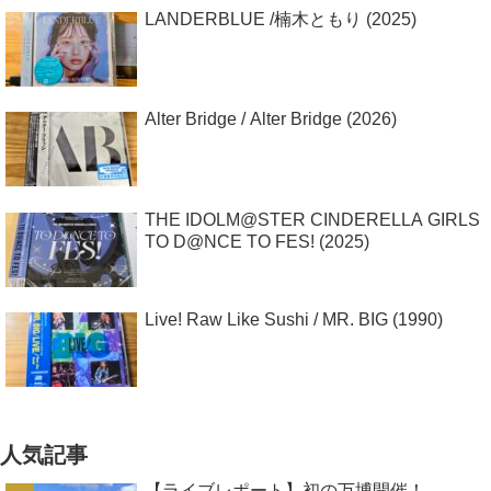
LANDERBLUE /楠木ともり (2025)
Alter Bridge / Alter Bridge (2026)
THE IDOLM@STER CINDERELLA GIRLS
TO D@NCE TO FES! (2025)
Live! Raw Like Sushi / MR. BIG (1990)
人気記事
【ライブレポート】初の万博開催！