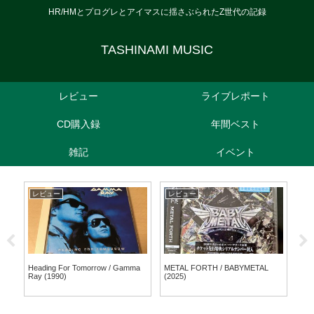
HR/HMとプログレとアイマスに揺さぶられたZ世代の記録
TASHINAMI MUSIC
レビュー
ライブレポート
CD購入録
年間ベスト
雑記
イベント
レビュー
レビュー
レ
EN
Heading For Tomorrow / Gamma
METAL FORTH / BABYMETAL
Lif
Ray (1990)
(2025)
Sev