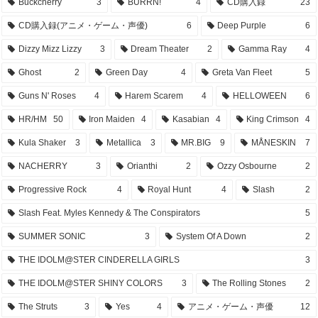
Buckcherry
3
BURRN!
4
CD購入録
23
CD購入録(アニメ・ゲーム・声優)
6
Deep Purple
6
Dizzy Mizz Lizzy
3
Dream Theater
2
Gamma Ray
4
Ghost
2
Green Day
4
Greta Van Fleet
5
Guns N' Roses
4
Harem Scarem
4
HELLOWEEN
6
HR/HM
50
Iron Maiden
4
Kasabian
4
King Crimson
4
Kula Shaker
3
Metallica
3
MR.BIG
9
MÅNESKIN
7
NACHERRY
3
Orianthi
2
Ozzy Osbourne
2
Progressive Rock
4
Royal Hunt
4
Slash
2
Slash Feat. Myles Kennedy & The Conspirators
5
SUMMER SONIC
3
System Of A Down
2
THE IDOLM@STER CINDERELLA GIRLS
3
THE IDOLM@STER SHINY COLORS
3
The Rolling Stones
2
The Struts
3
Yes
4
アニメ・ゲーム・声優
12