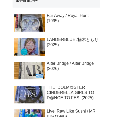
Far Away / Royal Hunt
(1995)
LANDERBLUE /楠木ともり
(2025)
Alter Bridge / Alter Bridge
(2026)
THE IDOLM@STER
CINDERELLA GIRLS TO
D@NCE TO FES! (2025)
Live! Raw Like Sushi / MR.
BIG (1990)