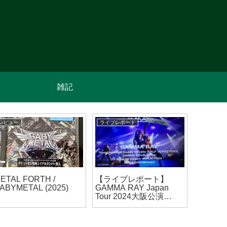
雑記
レビュー
ライブレポート
レビュー
ETAL FORTH /
【ライブレポート】
Live At 
ABYMETAL (2025)
GAMMA RAY Japan
Hellowe
Tour 2024大阪公演
(2024/05/08)