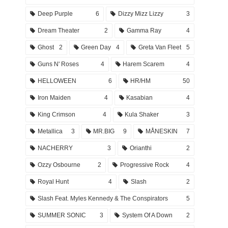
Deep Purple
6
Dizzy Mizz Lizzy
3
Dream Theater
2
Gamma Ray
4
Ghost
2
Green Day
4
Greta Van Fleet
5
Guns N' Roses
4
Harem Scarem
4
HELLOWEEN
6
HR/HM
50
Iron Maiden
4
Kasabian
4
King Crimson
4
Kula Shaker
3
Metallica
3
MR.BIG
9
MÅNESKIN
7
NACHERRY
3
Orianthi
2
Ozzy Osbourne
2
Progressive Rock
4
Royal Hunt
4
Slash
2
Slash Feat. Myles Kennedy & The Conspirators
5
SUMMER SONIC
3
System Of A Down
2