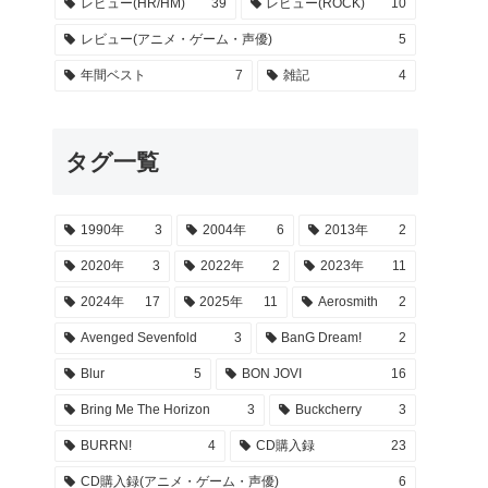
レビュー(HR/HM)
39
レビュー(ROCK)
10
レビュー(アニメ・ゲーム・声優)
5
年間ベスト
7
雑記
4
タグ一覧
1990年
3
2004年
6
2013年
2
2020年
3
2022年
2
2023年
11
2024年
17
2025年
11
Aerosmith
2
Avenged Sevenfold
3
BanG Dream!
2
Blur
5
BON JOVI
16
Bring Me The Horizon
3
Buckcherry
3
BURRN!
4
CD購入録
23
CD購入録(アニメ・ゲーム・声優)
6