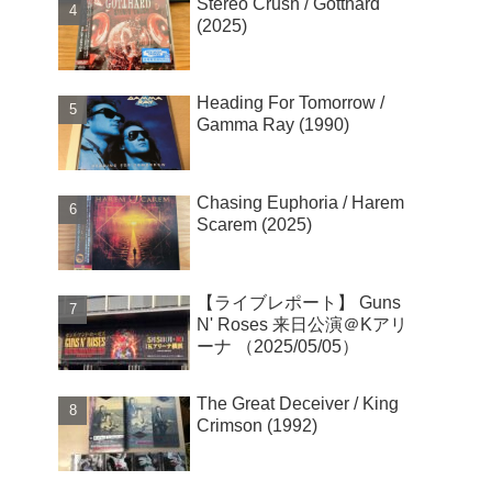
Stereo Crush / Gotthard
(2025)
Heading For Tomorrow /
Gamma Ray (1990)
Chasing Euphoria / Harem
Scarem (2025)
【ライブレポート】 Guns
N' Roses 来日公演＠Kアリ
ーナ （2025/05/05）
The Great Deceiver / King
Crimson (1992)