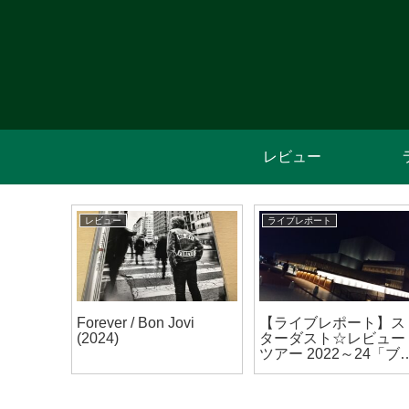
レビュー
レビュー
ライブレポート
a /
Forever / Bon Jovi
【ライブレポート】ス
(2025)
(2024)
ターダスト☆レビュー
ツアー 2022～24「ブ
ウギ ワンダー☆レビ
ー」ア・カペラ & アコ
ースティック編 高槻