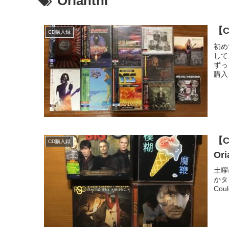
Orianthi
【
CD購入録
初め
して
ずっ
購入
【C
CD購入録
Ori
土曜
かタ
Cou