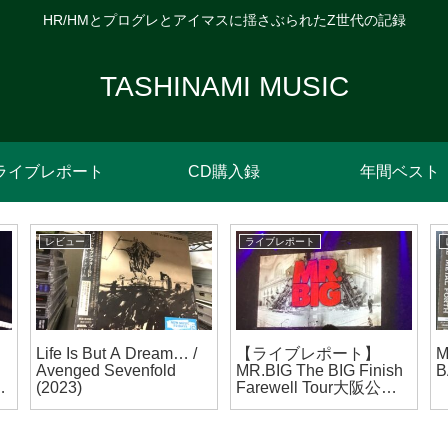
HR/HMとプログレとアイマスに揺さぶられたZ世代の記録
TASHINAMI MUSIC
ライブレポート
CD購入録
年間ベスト
レビュー
ライブレポート
Life Is But A Dream… /
【ライブレポート】
M
Avenged Sevenfold
MR.BIG The BIG Finish
B
ギ
(2023)
Farewell Tour大阪公演
ュ
(2023/07/22)
公