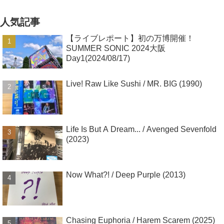
人気記事
【ライブレポート】初の万博開催！
SUMMER SONIC 2024大阪
Day1(2024/08/17)
Live! Raw Like Sushi / MR. BIG (1990)
Life Is But A Dream... / Avenged Sevenfold
(2023)
Now What?! / Deep Purple (2013)
Chasing Euphoria / Harem Scarem (2025)