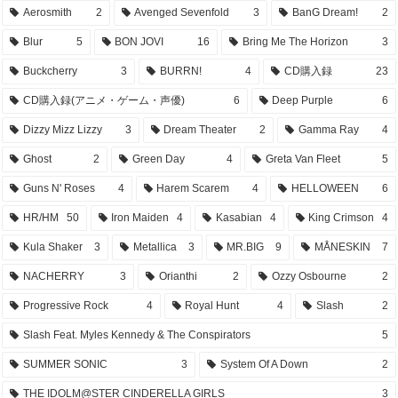
Aerosmith
2
Avenged Sevenfold
3
BanG Dream!
2
Blur
5
BON JOVI
16
Bring Me The Horizon
3
Buckcherry
3
BURRN!
4
CD購入録
23
CD購入録(アニメ・ゲーム・声優)
6
Deep Purple
6
Dizzy Mizz Lizzy
3
Dream Theater
2
Gamma Ray
4
Ghost
2
Green Day
4
Greta Van Fleet
5
Guns N' Roses
4
Harem Scarem
4
HELLOWEEN
6
HR/HM
50
Iron Maiden
4
Kasabian
4
King Crimson
4
Kula Shaker
3
Metallica
3
MR.BIG
9
MÅNESKIN
7
NACHERRY
3
Orianthi
2
Ozzy Osbourne
2
Progressive Rock
4
Royal Hunt
4
Slash
2
Slash Feat. Myles Kennedy & The Conspirators
5
SUMMER SONIC
3
System Of A Down
2
THE IDOLM@STER CINDERELLA GIRLS
3