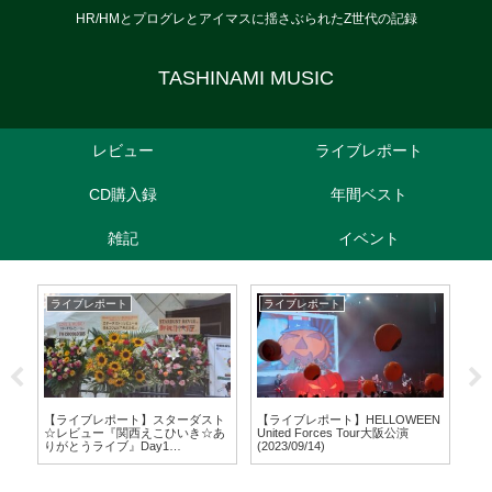
HR/HMとプログレとアイマスに揺さぶられたZ世代の記録
TASHINAMI MUSIC
レビュー
ライブレポート
CD購入録
年間ベスト
雑記
イベント
ライブレポート
ライブレポート
ラ
【ライブレポート】スターダスト
【ライブレポート】HELLOWEEN
【ラ
☆レビュー『関西えこひいき☆あ
United Forces Tour大阪公演
Ada
りがとうライブ』Day1
(2023/09/14)
Tou
(2024/09/07)