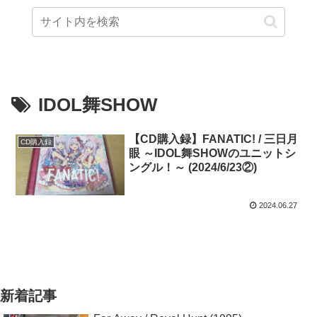
IDOL舞SHOW
【CD購入録】FANATIC! / 三日月
CD購入録
眼 ～IDOL舞SHOWのユニットシ
ングル！～ (2024/6/23②)
2024.06.27
新着記事