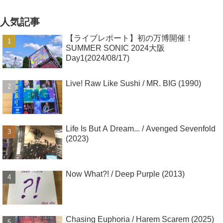
人気記事
【ライブレポート】初の万博開催！
SUMMER SONIC 2024大阪
Day1(2024/08/17)
Live! Raw Like Sushi / MR. BIG (1990)
Life Is But A Dream... / Avenged Sevenfold
(2023)
Now What?! / Deep Purple (2013)
Chasing Euphoria / Harem Scarem (2025)