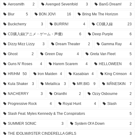
Aerosmith
2
Avenged Sevenfold
3
BanG Dream!
2
Blur
5
BON JOVI
16
Bring Me The Horizon
3
Buckcherry
3
BURRN!
4
CD購入録
23
CD購入録(アニメ・ゲーム・声優)
6
Deep Purple
6
Dizzy Mizz Lizzy
3
Dream Theater
2
Gamma Ray
4
Ghost
2
Green Day
4
Greta Van Fleet
5
Guns N' Roses
4
Harem Scarem
4
HELLOWEEN
6
HR/HM
50
Iron Maiden
4
Kasabian
4
King Crimson
4
Kula Shaker
3
Metallica
3
MR.BIG
9
MÅNESKIN
7
NACHERRY
3
Orianthi
2
Ozzy Osbourne
2
Progressive Rock
4
Royal Hunt
4
Slash
2
Slash Feat. Myles Kennedy & The Conspirators
5
SUMMER SONIC
3
System Of A Down
2
THE IDOLM@STER CINDERELLA GIRLS
3