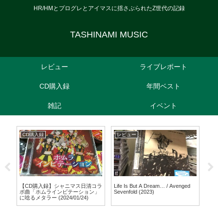
HR/HMとプログレとアイマスに揺さぶられたZ世代の記録
TASHINAMI MUSIC
レビュー
ライブレポート
CD購入録
年間ベスト
雑記
イベント
CD購入録
レビュー
ラ
e
【CD購入録】シャニマス日清コラ
Life Is But A Dream… / Avenged
【ラ
公演
ボ曲「ホムラインビテーション」
Sevenfold (2023)
Uni
に唸るメタラー (2024/01/24)
(20