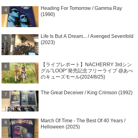
Heading For Tomorrow / Gamma Ray
(1990)
Life Is But A Dream... / Avenged Sevenfold
(2023)
【ライブレポート】NACHERRY 3rdシン
グル"LOOP"発売記念フリーライブ @あべ
のキューズモール(2024/8/25)
The Great Deceiver / King Crimson (1992)
March Of Time - The Best Of 40 Years /
Helloween (2025)