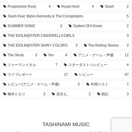
Progressive Rock
4
Royal Hunt
4
Slash
2
Slash Feat. Myles Kennedy & The Conspirators
5
SUMMER SONIC
3
System Of A Down
2
THE IDOLM@STER CINDERELLA GIRLS
3
THE IDOLM@STER SHINY COLORS
3
The Rolling Stones
2
The Struts
3
Yes
4
アニメ・ゲーム・声優
12
ジャーマンメタル
7
スターダスト☆レビュー
4
ライブレポート
27
レビュー
47
レビュー(アニメ・ゲーム・声優)
5
年間ベスト
7
楠木ともり
3
花冷え。
2
雑記
3
TASHINAMI MUSIC