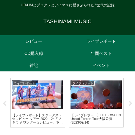
HR/HMとプログレとアイマスに揺さぶられたZ世代の記録
TASHINAMI MUSIC
レビュー
ライブレポート
CD購入録
年間ベスト
雑記
イベント
ライブレポート
ライブレポート
レ
rem
MET
(20
【ライブレポート】スターダスト
【ライブレポート】HELLOWEEN
☆レビュー ツアー 2022～24「ブ
United Forces Tour大阪公演
ギウギ ワンダー☆レビュー」下松
(2023/09/14)
公演(2023/11/26)