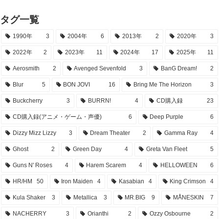
タグ一覧
1990年
3
2004年
6
2013年
2
2020年
3
2022年
2
2023年
11
2024年
17
2025年
11
Aerosmith
2
Avenged Sevenfold
3
BanG Dream!
2
Blur
5
BON JOVI
16
Bring Me The Horizon
3
Buckcherry
3
BURRN!
4
CD購入録
23
CD購入録(アニメ・ゲーム・声優)
6
Deep Purple
6
Dizzy Mizz Lizzy
3
Dream Theater
2
Gamma Ray
4
Ghost
2
Green Day
4
Greta Van Fleet
5
Guns N' Roses
4
Harem Scarem
4
HELLOWEEN
6
HR/HM
50
Iron Maiden
4
Kasabian
4
King Crimson
4
Kula Shaker
3
Metallica
3
MR.BIG
9
MÅNESKIN
7
NACHERRY
3
Orianthi
2
Ozzy Osbourne
2