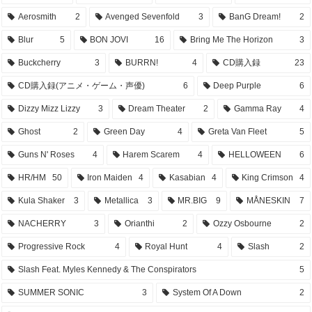
Aerosmith
2
Avenged Sevenfold
3
BanG Dream!
2
Blur
5
BON JOVI
16
Bring Me The Horizon
3
Buckcherry
3
BURRN!
4
CD購入録
23
CD購入録(アニメ・ゲーム・声優)
6
Deep Purple
6
Dizzy Mizz Lizzy
3
Dream Theater
2
Gamma Ray
4
Ghost
2
Green Day
4
Greta Van Fleet
5
Guns N' Roses
4
Harem Scarem
4
HELLOWEEN
6
HR/HM
50
Iron Maiden
4
Kasabian
4
King Crimson
4
Kula Shaker
3
Metallica
3
MR.BIG
9
MÅNESKIN
7
NACHERRY
3
Orianthi
2
Ozzy Osbourne
2
Progressive Rock
4
Royal Hunt
4
Slash
2
Slash Feat. Myles Kennedy & The Conspirators
5
SUMMER SONIC
3
System Of A Down
2