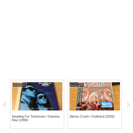
レビュー
レビュー
レ
ト
Heading For Tomorrow / Gamma
Stereo Crush / Gotthard (2025)
Lif
「ブ
Ray (1990)
Sev
下松