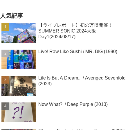
人気記事
【ライブレポート】初の万博開催！
SUMMER SONIC 2024大阪
Day1(2024/08/17)
Live! Raw Like Sushi / MR. BIG (1990)
Life Is But A Dream... / Avenged Sevenfold
(2023)
Now What?! / Deep Purple (2013)