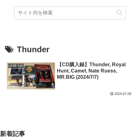
Thunder
【CD購入録】Thunder, Royal
CD購入録
Hunt, Camel, Nate Ruess,
MR.BIG (2024/7/7)
2024.07.09
新着記事