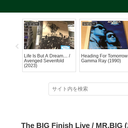
レビュー
レビュー
ト】
Life Is But A Dream… /
Heading For Tomorrow 
y The
Avenged Sevenfold
Gamma Ray (1990)
n Tour
(2023)
The BIG Finish Live / MR.BIG (