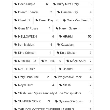
Deep Purple
6
Dizzy Mizz Lizzy
3
Dream Theater
2
Gamma Ray
4
Ghost
2
Green Day
4
Greta Van Fleet
5
Guns N' Roses
4
Harem Scarem
4
HELLOWEEN
6
HR/HM
50
Iron Maiden
4
Kasabian
4
King Crimson
4
Kula Shaker
3
Metallica
3
MR.BIG
9
MÅNESKIN
7
NACHERRY
3
Orianthi
2
Ozzy Osbourne
2
Progressive Rock
4
Royal Hunt
4
Slash
2
Slash Feat. Myles Kennedy & The Conspirators
5
SUMMER SONIC
3
System Of A Down
2
THE IDOLM@STER CINDERELLA GIRLS
3