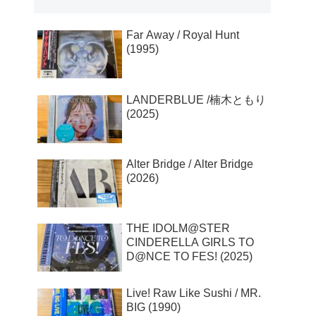
Far Away / Royal Hunt
(1995)
LANDERBLUE /楠木ともり
(2025)
Alter Bridge / Alter Bridge
(2026)
THE IDOLM@STER
CINDERELLA GIRLS TO
D@NCE TO FES! (2025)
Live! Raw Like Sushi / MR.
BIG (1990)