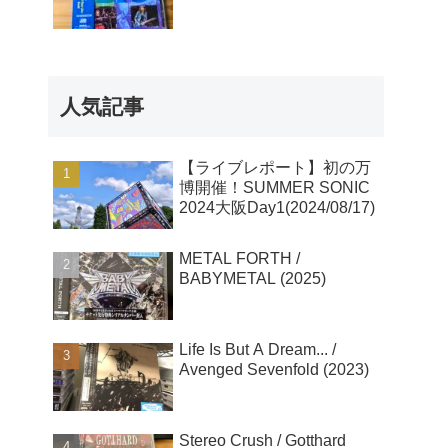
人気記事
【ライブレポート】初の万
博開催！SUMMER SONIC
2024大阪Day1(2024/08/17)
METAL FORTH /
BABYMETAL (2025)
Life Is But A Dream... /
Avenged Sevenfold (2023)
Stereo Crush / Gotthard