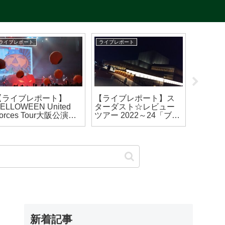
ライブレポート
ライブレポート
ライブレポ
【ライブレポート】
【ライブレポート】ス
【ライブ
ELLOWEEN United
ターダスト☆レビュー
復活！ 
orces Tour大阪公演
ツアー 2022～24「ブギ
SONIC
2023/09/14)
ウギ ワンダー☆レビュ
(2023/0
ー」ア・カペラ & アコ
ースティック編 高槻公
演(2024/5/21)
新着記事