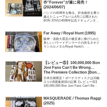
作”Forever”が遂に発売！
(2024/06/07)
バンドの40周年を飾る、紆余曲折を乗り
越えたニューアルバム4月に公開された
BON JOVIの40周年記念ドキュメンタリ
ー、"Thank You,Goodnight: The Bon Jovi
Story"は、バンドの歴史と人間関係、そ
してジ...
Far Away / Royal Hunt (1995)
レビュー
阪神・淡路大震災の被災者に捧げられた
美しいバラードデンマークの誇るネオク
ラシカルメタルRoyal Huntの、
3rd"Moving Target"(1995)からのシング
ル。何と言ってもこの曲"Far Away"は、
阪神・淡路大震災の被災者...
【レビュー⑤】100,000,000 Bon
レビュー
Jovi Fans Can’t Be Wrong…
The Premiere Collection [Bonus
Disc] (2004)
日本仕様限定！ボーナスディスクは10曲
入りのB面集前回の記事【レビュー④】
100,000,000 Bon Jovi Fans Can’t Be
Wrong… The Premiere Collection (2004)
遂にBON JOVIデ...
MASQUERADE / Thomas Raggi
レビュー
(2025)