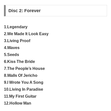
Disc 2: Forever
1.Legendary
2.We Made It Look Easy
3.Living Proof
4.Waves
5.Seeds
6.Kiss The Bride
7.The People’s House
8.Walls Of Jericho
9.I Wrote You A Song
10.Living In Paradise
11.My First Guitar
12.Hollow Man