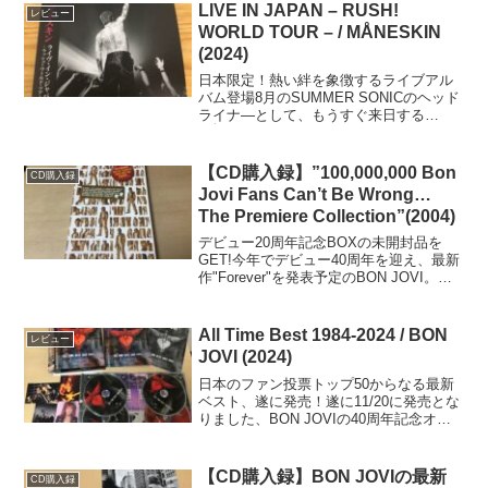
(200...
LIVE IN JAPAN – RUSH!
レビュー
WORLD TOUR – / MÅNESKIN
(2024)
日本限定！熱い絆を象徴するライブアル
バム登場8月のSUMMER SONICのヘッド
ライナ―として、もうすぐ来日する
MÅNESKIN。昨年の暮れに単独ツアーで
来日してからのヘッドライナ―抜擢とい
う、理想的な人気の好循環を作り出そう
【CD購入録】”100,000,000 Bon
CD購入録
としています...
Jovi Fans Can’t Be Wrong…
The Premiere Collection”(2004)
デビュー20周年記念BOXの未開封品を
GET!今年でデビュー40周年を迎え、最新
作"Forever"を発表予定のBON JOVI。そ
んな彼らが、デビュー20周年の節目とな
る2004年に発表したのが"100,000,000
Bon Jovi ...
All Time Best 1984-2024 / BON
レビュー
JOVI (2024)
日本のファン投票トップ50からなる最新
ベスト、遂に発売！遂に11/20に発売とな
りました、BON JOVIの40周年記念オー
ルタイムベスト。その名も直球の"All
Time Best 1984-2024"！帯には「日本の
ファンが選んだ究極の...
【CD購入録】BON JOVIの最新
CD購入録