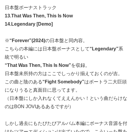
日本盤ボーナストラック
13.That Was Then, This Is Now
14.Legendary [Demo]
※
“Forever”(2024)
の日本盤と同内容。
こちらの本編には日本盤ボーナスとして
“Legendary”
系
統で明るい
“That Was Then, This Is Now”
を収録。
日本盤未所持の方はここでしっかり揃えておくのが吉。
この曲と陰のある
“Fight Somebody”
はボートラ二大巨頭
になりうると真面目に思ってます。
（日本盤にしか入れなくてええんかい！という曲だらけな
のはBON JOVIあるあるですが）
しかし過去にもたびたびアルバム本編にボーナス音源を付
けたツアーエディションは出ていたので、こういった盤を