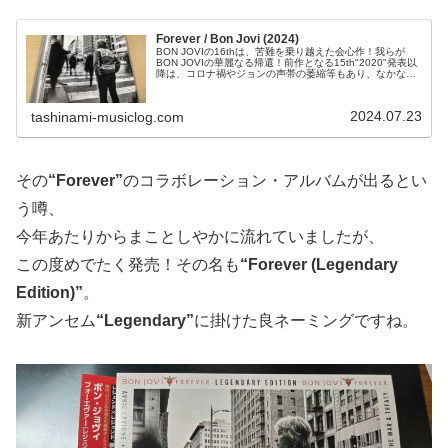
Forever / Bon Jovi (2024)
BON JOVIの16thは、苦難を乗り越えた会心作！我らが
BON JOVIの華麗なる帰還！前作となる15th"2020"発表以
降は、コロナ禍やジョンの声帯の萎縮等もあり、なかなか
思うようにいかない状況が長らく続いていましたが、2024
年は...
2024.07.23
tashinami-musiclog.com
その
“Forever”
のコラボレーション・アルバムが出るとい
う噂、
今年あたりからまことしやかに流れていましたが、
この度めでたく発売！その名も
“Forever (Legendary
Edition)”
。
新アンセム
“Legendary”
に掛けた良ネーミングですね。