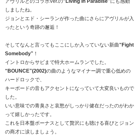
アヴリルとのコラボVer.の
“Living In Paradise”
にも感動
しましたね。
ジョンとエド・シーランが作った曲にさらにアヴリルが入
ったという奇跡の邂逅！
そしてなんと言ってもここにしか入っていない新曲
“Fight
Somebody”
！
イントロからサビまで特大ホームランでした。
“BOUNCE”(2002)
の曲のようなマイナー調で重心低めの
ハードロックで、
キーボードの音もアクセントになっていて大変良いもので
した。
いい意味での青臭さと哀愁がしっかり健在だったのがわか
って嬉しかったです。
これを日本盤ボーナスとして贅沢にも聴ける喜びとジョン
の商才に涙しましょう。