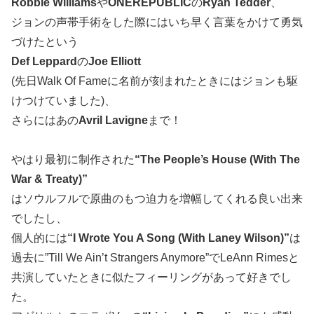
Robbie Williams
や
ONEREPUBLIC
の
Ryan Tedder
、
ジョンの声帯手術をした際にはいち早く言葉をかけて勇気
づけたという
Def Leppard
の
Joe Elliott
(先日Walk Of Fameに名前が刻まれたときにはジョンも駆
けつけていました)、
さらにはあの
Avril Lavigne
まで！
やはり最初に制作された
“The People’s House (With The
War & Treaty)”
はソウルフルで原曲のもつ迫力を増幅してくれる良い出来
でしたし、
個人的には
“I Wrote You A Song (With Laney Wilson)”
は
過去に”Till We Ain’t Strangers Anymore”でLeAnn Rimesと
共演していたときに似たフィーリングがあって好きでし
た。