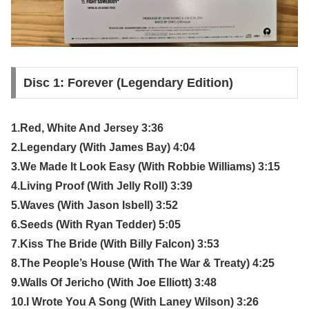
Disc 1: Forever (Legendary Edition)
1.Red, White And Jersey 3:36
2.Legendary (With James Bay) 4:04
3.We Made It Look Easy (With Robbie Williams) 3:15
4.Living Proof (With Jelly Roll) 3:39
5.Waves (With Jason Isbell) 3:52
6.Seeds (With Ryan Tedder) 5:05
7.Kiss The Bride (With Billy Falcon) 3:53
8.The People’s House (With The War & Treaty) 4:25
9.Walls Of Jericho (With Joe Elliott) 3:48
10.I Wrote You A Song (With Laney Wilson) 3:26