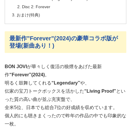
Disc 2: Forever
おまけ(特典)
最新作”Forever”(2024)の豪華コラボ版が
登場(新曲あり！)
BON JOVI
が華々しく復活の狼煙をあげた最新
作
“Forever”(2024)
。
明るく鼓舞してくれる
“Legendary”
や、
伝家の宝刀トークボックスを活かした
“Living Proof”
とい
った質の高い曲が並ぶ充実盤で、
全米5位、日本でも総合7位の好成績を収めています。
個人的にも聴きまくったので昨年の作品の中でも印象的な
一枚。