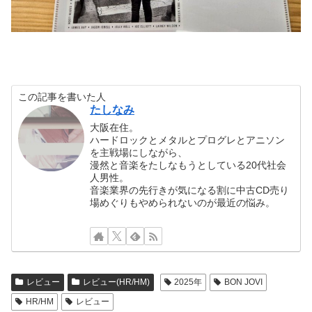
この記事を書いた人
たしなみ
大阪在住。
ハードロックとメタルとプログレとアニソン
を主戦場にしながら、
漫然と音楽をたしなもうとしている20代社会
人男性。
音楽業界の先行きが気になる割に中古CD売り
場めぐりもやめられないのが最近の悩み。
レビュー
レビュー(HR/HM)
2025年
BON JOVI
HR/HM
レビュー