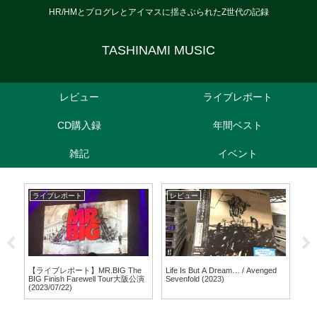
HR/HMとプログレとアイマスに揺さぶられたZ世代の記録
TASHINAMI MUSIC
レビュー
ライブレポート
CD購入録
年間ベスト
雑記
イベント
ライブレポート
レビュー
ラ
AY
【ライブレポート】MR.BIG The
Life Is But A Dream… / Avenged
【ラ
BIG Finish Farewell Tour大阪公演
Sevenfold (2023)
SU
(2023/07/22)
(20