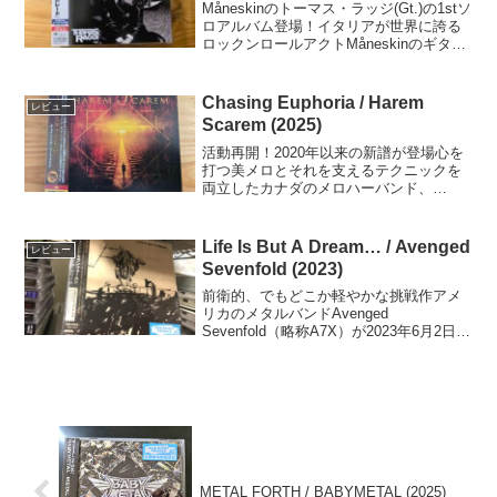
Måneskinのトーマス・ラッジ(Gt.)の1stソ
ロアルバム登場！イタリアが世界に誇る
ロックンロールアクトMåneskinのギタリ
スト、Thomas Raggiの1stソロアルバ
ム"MASQUERADE"が遂に発売！プロデ
ューサーを務め...
Chasing Euphoria / Harem
レビュー
Scarem (2025)
活動再開！2020年以来の新譜が登場心を
打つ美メロとそれを支えるテクニックを
両立したカナダのメロハーバンド、
Harem Scaremの16thアルバム"Chasing
Euphoria"が4/25にめでたく発売となりま
した。こうしてアルバム...
Life Is But A Dream… / Avenged
レビュー
Sevenfold (2023)
前衛的、でもどこか軽やかな挑戦作アメ
リカのメタルバンドAvenged
Sevenfold（略称A7X）が2023年6月2日に
発表した8thアルバム。『異邦人』等で知
られるフランスの作家カミュの作品から
影響を受けているとのこと。今までのア
ルバ...
METAL FORTH / BABYMETAL (2025)