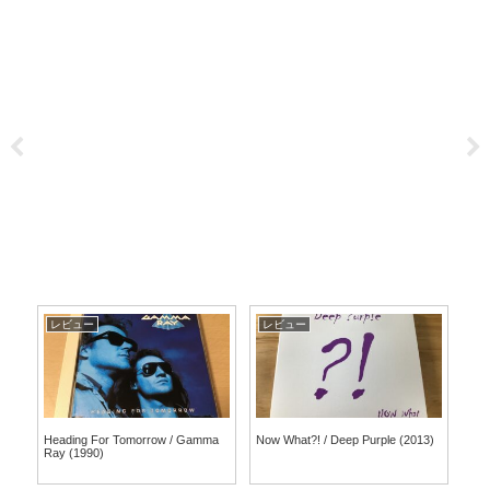
レビュー
レビュー
レ
ト
Heading For Tomorrow / Gamma
Now What?! / Deep Purple (2013)
Ste
あ
Ray (1990)