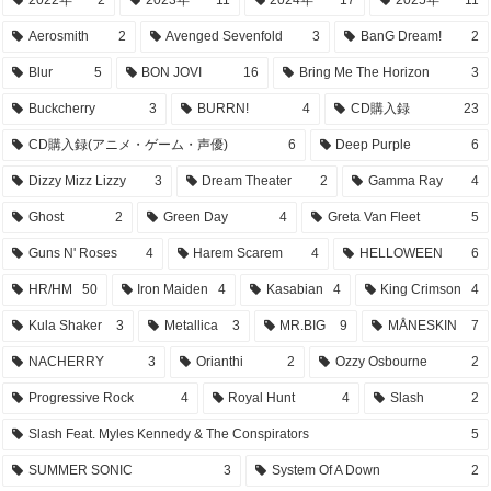
2022年
2
2023年
11
2024年
17
2025年
11
Aerosmith
2
Avenged Sevenfold
3
BanG Dream!
2
Blur
5
BON JOVI
16
Bring Me The Horizon
3
Buckcherry
3
BURRN!
4
CD購入録
23
CD購入録(アニメ・ゲーム・声優)
6
Deep Purple
6
Dizzy Mizz Lizzy
3
Dream Theater
2
Gamma Ray
4
Ghost
2
Green Day
4
Greta Van Fleet
5
Guns N' Roses
4
Harem Scarem
4
HELLOWEEN
6
HR/HM
50
Iron Maiden
4
Kasabian
4
King Crimson
4
Kula Shaker
3
Metallica
3
MR.BIG
9
MÅNESKIN
7
NACHERRY
3
Orianthi
2
Ozzy Osbourne
2
Progressive Rock
4
Royal Hunt
4
Slash
2
Slash Feat. Myles Kennedy & The Conspirators
5
SUMMER SONIC
3
System Of A Down
2