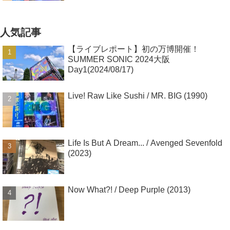
人気記事
【ライブレポート】初の万博開催！
SUMMER SONIC 2024大阪
Day1(2024/08/17)
Live! Raw Like Sushi / MR. BIG (1990)
Life Is But A Dream... / Avenged Sevenfold
(2023)
Now What?! / Deep Purple (2013)