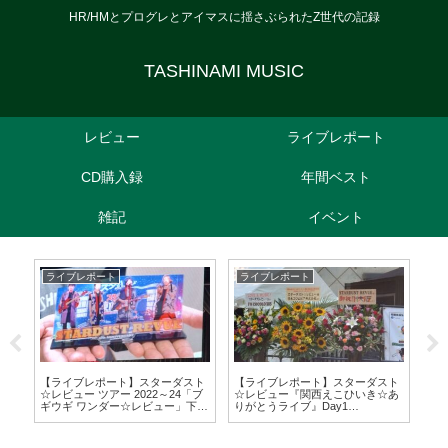
HR/HMとプログレとアイマスに揺さぶられたZ世代の記録
TASHINAMI MUSIC
レビュー
ライブレポート
CD購入録
年間ベスト
雑記
イベント
ライブレポート
ライブレポート
ラ
【ラ
SU
(20
【ライブレポート】スターダスト
【ライブレポート】スターダスト
☆レビュー ツアー 2022～24「ブ
☆レビュー『関西えこひいき☆あ
ギウギ ワンダー☆レビュー」下松
りがとうライブ』Day1
公演(2023/11/26)
(2024/09/07)