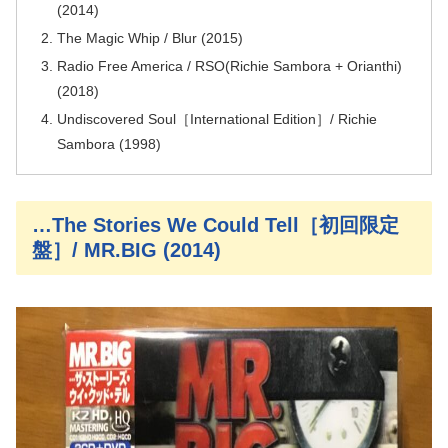
(2014)
The Magic Whip / Blur (2015)
Radio Free America / RSO(Richie Sambora + Orianthi)
(2018)
Undiscovered Soul［International Edition］/ Richie
Sambora (1998)
…The Stories We Could Tell［初回限定
盤］/ MR.BIG (2014)