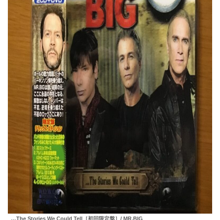
…The Stories We Could Tell［初回限定盤］/ MR.BIG