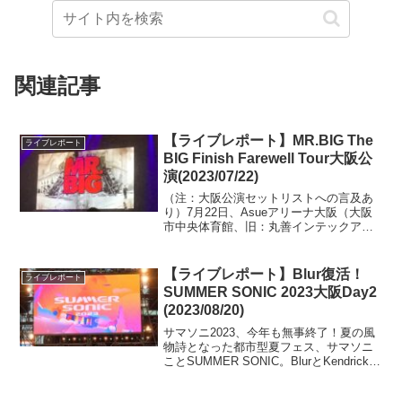
関連記事
【ライブレポート】MR.BIG The
ライブレポート
BIG Finish Farewell Tour大阪公
演(2023/07/22)
（注：大阪公演セットリストへの言及あ
り）7月22日、Asueアリーナ大阪（大阪
市中央体育館、旧：丸善インテックアリ
ーナ）にて、"The BIG Finish Farewell
Tour"と銘打たれた、MR.BIGのラストツ
アーの大阪公演に行...
【ライブレポート】Blur復活！
ライブレポート
SUMMER SONIC 2023大阪Day2
(2023/08/20)
サマソニ2023、今年も無事終了！夏の風
物詩となった都市型夏フェス、サマソニ
ことSUMMER SONIC。BlurとKendrick
Lamarをヘッドライナ―に据えた2023年
も無事終了！僕はニューアルバム"The