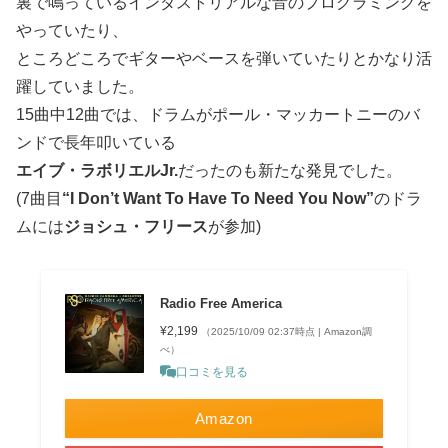
裏で鳴っているインダストリアルな音のプログラミングを
やっていたり、
ところどころでギターやベースを弾いていたりとかなり活
躍していました。
15曲中12曲では、ドラムがポール・マッカートニーのバ
ンドで長年叩いている
エイブ・ラボリエルJr.
だったのも新たな発見でした。
(7曲目
“I Don’t Want To Have To Need You Now”
のドラ
ムには
ジョシュ・フリース
が参加)
Radio Free America
¥2,199
（2025/10/09 02:37時点 | Amazon調
べ）
口コミを見る
Amazon