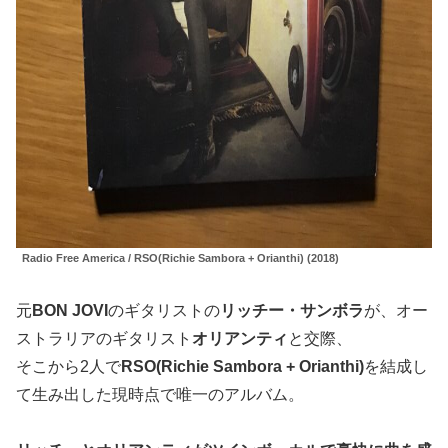
Radio Free America / RSO(Richie Sambora + Orianthi) (2018)
元
BON JOVI
のギタリストの
リッチー・サンボラ
が、オー
ストラリアのギタリスト
オリアンティ
と交際、
そこから2人で
RSO(Richie Sambora + Orianthi)
を結成し
て生み出した現時点で唯一のアルバム。