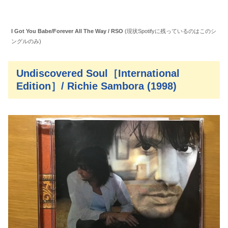
I Got You Babe/Forever All The Way / RSO
(現状Spotifyに残っているのはこのシ
ングルのみ)
Undiscovered Soul［International
Edition］/ Richie Sambora (1998)