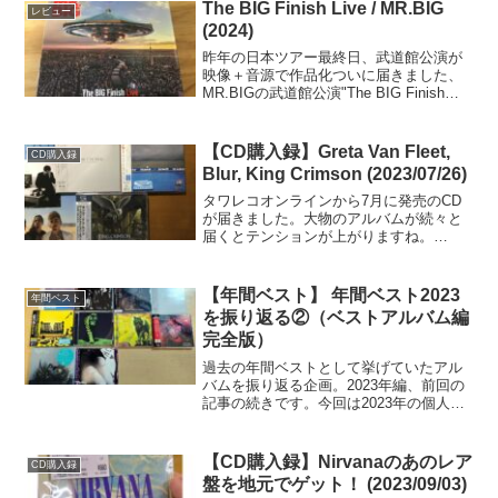
Ballad Of D...
The BIG Finish Live / MR.BIG
レビュー
(2024)
昨年の日本ツアー最終日、武道館公演が
映像＋音源で作品化ついに届きました、
MR.BIGの武道館公演"The BIG Finish
Live"！内容は2023年7月のジャパンツア
ーの最終日、日本武道館公演を収録した
もの。本公演最後にはメンバーの...
【CD購入録】Greta Van Fleet,
CD購入録
Blur, King Crimson (2023/07/26)
タワレコオンラインから7月に発売のCD
が届きました。大物のアルバムが続々と
届くとテンションが上がりますね。
Starcatcher / Greta Van Fleet (2023)2023
年7月21日発売、アメリカ・ミシガン出身
の若きクラシッ...
【年間ベスト】 年間ベスト2023
年間ベスト
を振り返る②（ベストアルバム編
完全版）
過去の年間ベストとして挙げていたアル
バムを振り返る企画。2023年編、前回の
記事の続きです。今回は2023年の個人的
ベストアルバム部門TOP3とは別に、この
年の秀逸だったアルバムを9枚選出してお
ります。HR/HM界隈以外のところからも
【CD購入録】Nirvanaのあのレア
CD購入録
次々と...
盤を地元でゲット！ (2023/09/03)