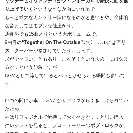
リッチーとオリアンティがツインボーカルで豪快に曲を盛
り上げていく
というなかなか面白い作品で、
もっと雄大なカントリー調になるのかと思いきや、全体的
な音としてはモダンな仕上がり。
通常盤でも15曲入りという大ボリュームで、
9曲目の
“Together On The Outside”
のボーカルには
アリ
ス・クーパー
が参加していたりもします。
尺が少々長いこともあり、これぞ！という決め手には欠け
るか…という印象ですが、
BGMとして流しているとハッとさせられる瞬間も多いで
す。
いつの間にか本アルバムがサブスクから引き上げられてい
たため、
やはりフィジカルで所持しておくべきか……と思い購入。
クレジットを見ると、プロデューサーの
ボブ・ロック
が、