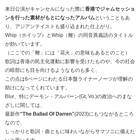
来日公演がキャンセルになった際に
香港でジャムセッショ
ンを行った素材がもとになったアルバム
ということもあ
り、アジアンテイストも盛り込まれた仕上がり。
Whip（ホイップ）とWhip（鞭）の同音異義語のタイトル
が効いています。
（ここでの「鞭」には「花火」の意味もあるとのこと）
歌詞は香港の民主化運動に影響を受けたものや、今の社会
の暗部にも目を向けるようなものも多く、
この点は6ページにわたる日本盤ライナーノーツが理解の
助けになってくれています。
Blur、特にデーモン・アルバーン(Gt, Vo.)の政治へのまな
ざしに関しては、
最新作
“The Ballad Of Darren”
(2023)にもつながるところ
なので、
しっかりと歌詞・曲ともに味わいながらサマソニに備えた