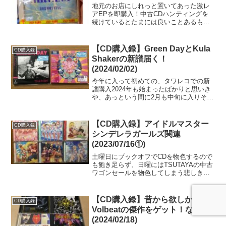
地元のお店にしれっと置いてあった激レ
アEPを即購入！中古CDハンティングを
続けているとたまには良いことあるもの
で......。1992年に日本とオーストラリア
でリリースされたものの、権利関係で廃
盤となったため中古市場で高騰してい
【CD購入録】Green DayとKula
CD購入録
る........
Shakerの新譜届く！
(2024/02/02)
今年に入って初めての、タワレコでの新
譜購入2024年も始まったばかりと思いき
や、あっという間に2月も中旬に入りそ
う......！という猛烈な時の流れに圧倒さ
れる毎日を送っています。といっても、
クレカの月ごとの明細を見るときなんか
【CD購入録】アイドルマスター
CD購入録
と同じで、ひ...
シンデレラガールズ関連
(2023/07/16①)
土曜日にブックオフでCDを物色するので
も飽き足らず、日曜にはTSUTAYAの中古
ワゴンセールを物色してしまう悲しき生
き物。ひとまず日曜に購入した12枚をざ
っくり紹介しておきます。とはいえあま
りにも物量があるため、今回は前編とし
【CD購入録】昔から欲しかった
CD購入録
てデレマス（ア...
Volbeatの傑作をゲット！など
(2024/02/18)