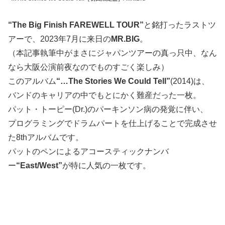
“The Big Finish FAREWELL TOUR”
と銘打ったラストツ
アーで、2023年7月に来日の
MR.BIG
。
（本記事執筆中がまさにジャパンツアーの真っ只中、なん
なら大阪公演前夜なのでものすごく楽しみ）
このアルバム
“…The Stories We Could Tell”
(2014)は、
バンドのキャリアの中でもとにかく難産だった一枚。
パット・トーピー(Dr.)のパーキンソン病の発覚に伴い、
プログラミングでドラムパートを仕上げることで完成させ
た8thアルバムです。
パットのペンによるアコースティックナンバ
ー
“East/West”
が特に人気の一枚です。