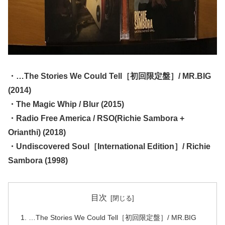
・…The Stories We Could Tell［初回限定盤］/ MR.BIG
(2014)
・The Magic Whip / Blur (2015)
・Radio Free America / RSO(Richie Sambora +
Orianthi) (2018)
・Undiscovered Soul［International Edition］/ Richie
Sambora (1998)
目次
…The Stories We Could Tell［初回限定盤］/ MR.BIG