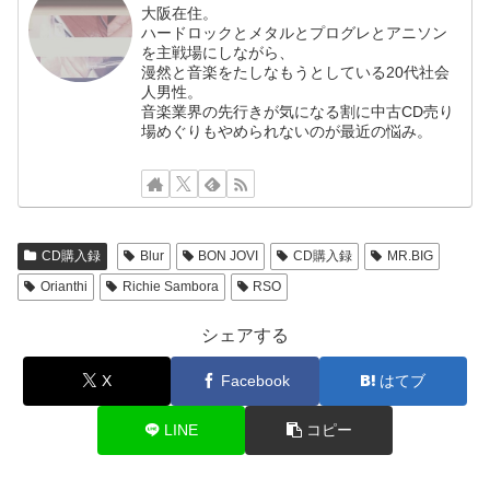
大阪在住。
ハードロックとメタルとプログレとアニソン
を主戦場にしながら、
漫然と音楽をたしなもうとしている20代社会
人男性。
音楽業界の先行きが気になる割に中古CD売り
場めぐりもやめられないのが最近の悩み。
CD購入録
Blur
BON JOVI
CD購入録
MR.BIG
Orianthi
Richie Sambora
RSO
シェアする
X
Facebook
はてブ
LINE
コピー