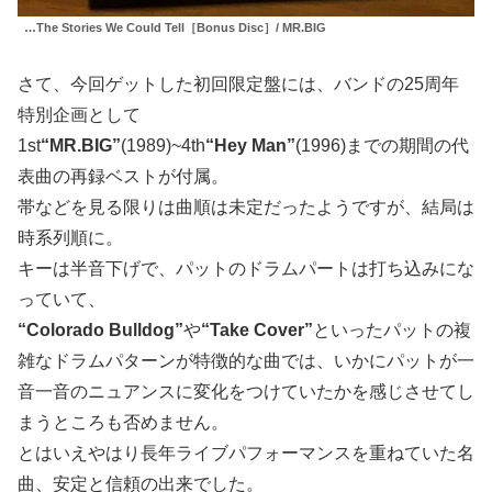
…The Stories We Could Tell［Bonus Disc］/ MR.BIG
さて、今回ゲットした初回限定盤には、バンドの25周年
特別企画として
1st
“MR.BIG”
(1989)~4th
“Hey Man”
(1996)までの期間の代
表曲の再録ベストが付属。
帯などを見る限りは曲順は未定だったようですが、結局は
時系列順に。
キーは半音下げで、パットのドラムパートは打ち込みにな
っていて、
“Colorado Bulldog”
や
“Take Cover”
といったパットの複
雑なドラムパターンが特徴的な曲では、いかにパットが一
音一音のニュアンスに変化をつけていたかを感じさせてし
まうところも否めません。
とはいえやはり長年ライブパフォーマンスを重ねていた名
曲、安定と信頼の出来でした。