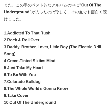
また、この手のベスト的なアルバムの中に
“Out Of The
Underground”
が入ったのは珍しく、その点でも面白く聴
けました。
1.Addicted To That Rush
2.Rock & Roll Over
3.Daddy, Brother, Lover, Little Boy (The Electric Drill
Song)
4.Green-Tinted Sixties Mind
5.Just Take My Heart
6.To Be With You
7.Colorado Bulldog
8.The Whole World’s Gonna Know
9.Take Cover
10.Out Of The Underground