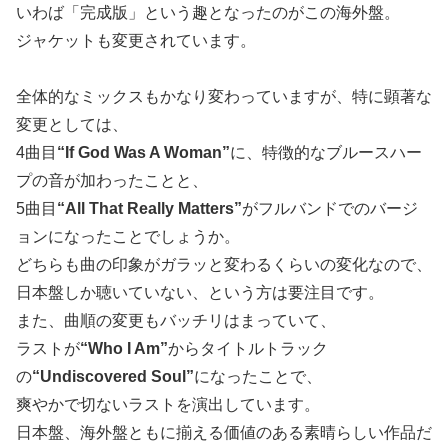
いわば「完成版」という趣となったのがこの海外盤。
ジャケットも変更されています。
全体的なミックスもかなり変わっていますが、特に顕著な
変更としては、
4曲目
“If God Was A Woman”
に、特徴的なブルースハー
プの音が加わったことと、
5曲目
“All That Really Matters”
がフルバンドでのバージ
ョンになったことでしょうか。
どちらも曲の印象がガラッと変わるくらいの変化なので、
日本盤しか聴いていない、という方は要注目です。
また、曲順の変更もバッチリはまっていて、
ラストが
“Who I Am”
からタイトルトラック
の
“Undiscovered Soul”
になったことで、
爽やかで切ないラストを演出しています。
日本盤、海外盤ともに揃える価値のある素晴らしい作品だ