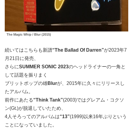
The Magic Whip / Blur (2015)
続いてはこちらも新譜
“The Ballad Of Darren”
が2023年7
月21日に発売、
さらに
SUMMER SONIC 2023
のヘッドライナーの一角と
して話題を振りまく
ブリットポップの雄
Blur
が、2015年に久々にリリースし
たアルバム。
前作にあたる
“Think Tank”
(2003)ではグレアム・コクソ
ン(Gt.)が脱退していたため、
4人そろってのアルバムは
“13”
(1999)以来16年ぶりという
ことになっていました。