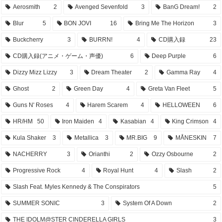
Aerosmith
2
Avenged Sevenfold
3
BanG Dream!
2
Blur
5
BON JOVI
16
Bring Me The Horizon
3
Buckcherry
3
BURRN!
4
CD購入録
23
CD購入録(アニメ・ゲーム・声優)
6
Deep Purple
6
Dizzy Mizz Lizzy
3
Dream Theater
2
Gamma Ray
4
Ghost
2
Green Day
4
Greta Van Fleet
5
Guns N' Roses
4
Harem Scarem
4
HELLOWEEN
6
HR/HM
50
Iron Maiden
4
Kasabian
4
King Crimson
4
Kula Shaker
3
Metallica
3
MR.BIG
9
MÅNESKIN
7
NACHERRY
3
Orianthi
2
Ozzy Osbourne
2
Progressive Rock
4
Royal Hunt
4
Slash
2
Slash Feat. Myles Kennedy & The Conspirators
5
SUMMER SONIC
3
System Of A Down
2
THE IDOLM@STER CINDERELLA GIRLS
3