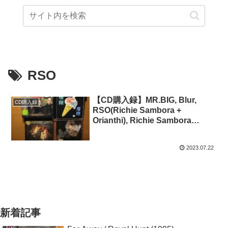
RSO
【CD購入録】MR.BIG, Blur,
CD購入録
RSO(Richie Sambora +
Orianthi), Richie Sambora
(2023/07/15)
2023.07.22
新着記事