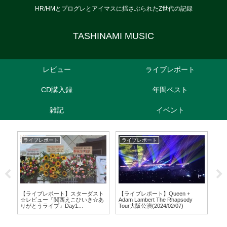
HR/HMとプログレとアイマスに揺さぶられたZ世代の記録
TASHINAMI MUSIC
レビュー
ライブレポート
CD購入録
年間ベスト
雑記
イベント
ライブレポート
ライブレポート
レ
d
【ライブレポート】スターダスト
【ライブレポート】Queen +
Fore
☆レビュー『関西えこひいき☆あ
Adam Lambert The Rhapsody
りがとうライブ』Day1
Tour大阪公演(2024/02/07)
(2024/09/07)