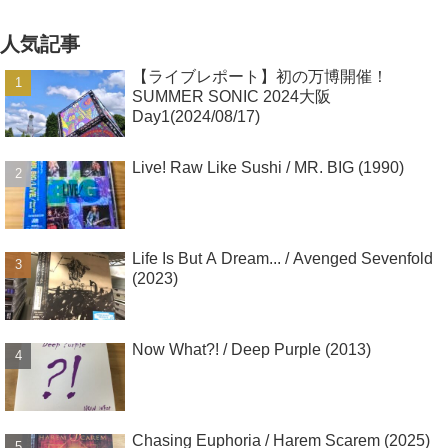
人気記事
【ライブレポート】初の万博開催！
SUMMER SONIC 2024大阪
Day1(2024/08/17)
Live! Raw Like Sushi / MR. BIG (1990)
Life Is But A Dream... / Avenged Sevenfold
(2023)
Now What?! / Deep Purple (2013)
Chasing Euphoria / Harem Scarem (2025)