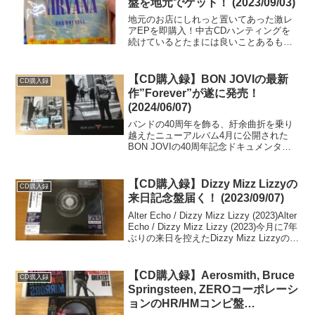
盤を地元でゲット！ (2023/09/03)
地元のお店にしれっと置いてあった激レ
アEPを即購入！中古CDハンティングを
続けているとたまには良いことあるもの
で......。1992年に日本とオーストラリア
でリリースされたものの、権利関係で廃
盤となったため中古市場で高騰してい
【CD購入録】BON JOVIの最新
CD購入録
る........
作”Forever”が遂に発売！
(2024/06/07)
バンドの40周年を飾る、紆余曲折を乗り
越えたニューアルバム4月に公開された
BON JOVIの40周年記念ドキュメンタリ
ー、"Thank You,Goodnight: The Bon Jovi
Story"は、バンドの歴史と人間関係、そ
してジ...
【CD購入録】Dizzy Mizz Lizzyの
CD購入録
来日記念盤届く！ (2023/09/07)
Alter Echo / Dizzy Mizz Lizzy (2023)Alter
Echo / Dizzy Mizz Lizzy (2023)今月に7年
ぶりの来日を控えたDizzy Mizz Lizzyの最
新作である4thアルバム"Alt...
【CD購入録】Aerosmith, Bruce
CD購入録
Springsteen, ZEROコーポレーシ
ョンのHR/HMコンピ盤