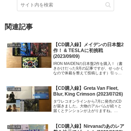
関連記事
【CD購入録】メイデンの日本盤2
CD購入録
作！ & TESLAに初挑戦
(2023/09/09)
IRON MAIDENの日本盤2作を購入！（書
きかけだった9月の記事ですが、せっかく
なので体裁を整えて投稿します）引っ越
し前に地元のブックオフで良い掘り出し
物がないかと物色していたら、IRON
MAIDENの大好きなアルバム2枚の日本盤
【CD購入録】Greta Van Fleet,
CD購入録
（三...
Blur, King Crimson (2023/07/26)
タワレコオンラインから7月に発売のCD
が届きました。大物のアルバムが続々と
届くとテンションが上がりますね。
Starcatcher / Greta Van Fleet (2023)2023
年7月21日発売、アメリカ・ミシガン出身
の若きクラシッ...
【CD購入録】Nirvanaのあのレア
CD購入録