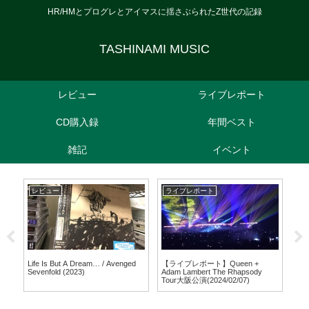
HR/HMとプログレとアイマスに揺さぶられたZ世代の記録
TASHINAMI MUSIC
レビュー
ライブレポート
CD購入録
年間ベスト
雑記
イベント
レビュー
ライブレポート
レ
Cha
2
(20
Life Is But A Dream… / Avenged
【ライブレポート】Queen +
Sevenfold (2023)
Adam Lambert The Rhapsody
Tour大阪公演(2024/02/07)