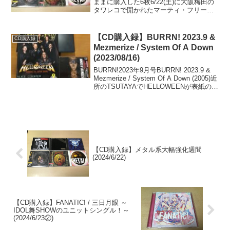
ままに購入した6枚6/22(土)に大阪梅田の
タワレコで開かれたマーティ・フリード
マンのサイン会。このイベントがあまり
にも素晴らしすぎて、この余韻を殺した
くないと思いながらふらふらと吸い込ま
【CD購入録】BURRN! 2023.9 &
CD購入録
れた某店で購入し...
Mezmerize / System Of A Down
(2023/08/16)
BURRN!2023年9月号BURRN! 2023.9 &
Mezmerize / System Of A Down (2005)近
所のTSUTAYAでHELLOWEENが表紙の
BURRN!の今月号を購入！9月には大阪・
東京での来日公演を控...
【CD購入録】メタル系大幅強化週間
(2024/6/22)
【CD購入録】FANATIC! / 三日月眼 ～
IDOL舞SHOWのユニットシングル！～
(2024/6/23②)