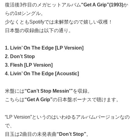
復活後3作目のメガヒットアルバム
“Get A Grip”(1993)
か
らの1stシングル。
少なくともSpotifyでは未解禁なので嬉しい収穫！
日本盤の収録曲は以下の通り。
1. Livin’ On The Edge [LP Version]
2. Don’t Stop
3. Flesh [LP Version]
4. Livin’ On The Edge [Acoustic]
米盤には
“Can’t Stop Messin'”
を収録。
こちらは
“Get A Grip”
の日本盤ボーナスで聴けます。
“LP Version”というのはいわゆるアルバムバージョンなの
で、
目玉は2曲目の未発表曲
“Don’t Stop”
。