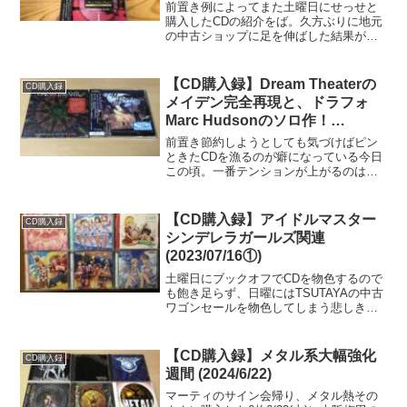
(2024/7/13①)
前置き例によってまた土曜日にせっせと
購入したCDの紹介をば。久方ぶりに地元
の中古ショップに足を伸ばした結果がこ
ちらになります。・Done With Mirrors /
Aerosmith (1985)・Greatest Hits / Bru...
【CD購入録】Dream Theaterの
CD購入録
メイデン完全再現と、ドラフォ
Marc Hudsonのソロ作！
(2024/05/30)
前置き節約しようとしても気づけばピン
ときたCDを漁るのが癖になっている今日
この頃。一番テンションが上がるのはや
はり実店舗ではあるのですが、新品でお
値打ち価格のCDがこっそり出てくる
Amazonのタイムセールの魅力も捨て難
【CD購入録】アイドルマスター
CD購入録
い......。とい...
シンデレラガールズ関連
(2023/07/16①)
土曜日にブックオフでCDを物色するので
も飽き足らず、日曜にはTSUTAYAの中古
ワゴンセールを物色してしまう悲しき生
き物。ひとまず日曜に購入した12枚をざ
っくり紹介しておきます。とはいえあま
りにも物量があるため、今回は前編とし
【CD購入録】メタル系大幅強化
CD購入録
てデレマス（ア...
週間 (2024/6/22)
マーティのサイン会帰り、メタル熱その