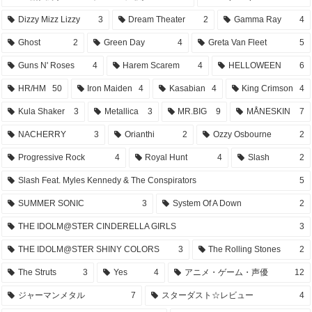
Dizzy Mizz Lizzy
3
Dream Theater
2
Gamma Ray
4
Ghost
2
Green Day
4
Greta Van Fleet
5
Guns N' Roses
4
Harem Scarem
4
HELLOWEEN
6
HR/HM
50
Iron Maiden
4
Kasabian
4
King Crimson
4
Kula Shaker
3
Metallica
3
MR.BIG
9
MÅNESKIN
7
NACHERRY
3
Orianthi
2
Ozzy Osbourne
2
Progressive Rock
4
Royal Hunt
4
Slash
2
Slash Feat. Myles Kennedy & The Conspirators
5
SUMMER SONIC
3
System Of A Down
2
THE IDOLM@STER CINDERELLA GIRLS
3
THE IDOLM@STER SHINY COLORS
3
The Rolling Stones
2
The Struts
3
Yes
4
アニメ・ゲーム・声優
12
ジャーマンメタル
7
スターダスト☆レビュー
4