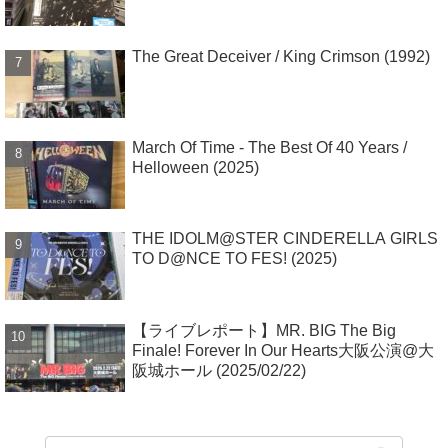
The Great Deceiver / King Crimson (1992)
March Of Time - The Best Of 40 Years /
Helloween (2025)
THE IDOLM@STER CINDERELLA GIRLS
TO D@NCE TO FES! (2025)
【ライブレポート】MR. BIG The Big
Finale! Forever In Our Hearts大阪公演@大
阪城ホール (2025/02/22)