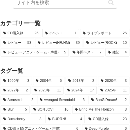
カテゴリー一覧
CD購入録
26
イベント
1
ライブレポート
26
レビュー
53
レビュー(HR/HM)
39
レビュー(ROCK)
10
レビュー(アニメ・ゲーム・声優)
5
年間ベスト
7
雑記
4
タグ一覧
1990年
3
2004年
6
2013年
2
2020年
3
2022年
2
2023年
11
2024年
17
2025年
11
Aerosmith
2
Avenged Sevenfold
3
BanG Dream!
2
Blur
5
BON JOVI
16
Bring Me The Horizon
3
Buckcherry
3
BURRN!
4
CD購入録
23
CD購入録(アニメ・ゲーム・声優)
6
Deep Purple
6