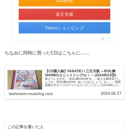
Amazon
楽天市場
Yahooショッピング
ポチップ
ちなみに同時に買ったCDはこちらに……
【CD購入録】FANATIC! / 三日月眼 ～IDOL舞
SHOWのユニットシングル！～ (2024/6/23②)
覚えていますか、"IDOL舞SHOW"を......皆さま御存知でし
ょうか、IDOL舞SHOW（あいどるぶしょう）を......。戦国
武将がモチーフのアイドルコンテンツとして2019年にスタ
ート、声優ラジオにユニットCD、そして2022年に...
2024.06.27
tashinami-musiclog.com
この記事を書いた人